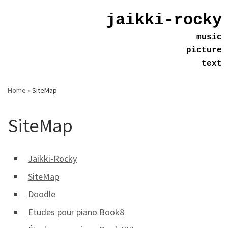
jaikki-rocky
Skip
to
music
content
picture
text
Home
»
SiteMap
SiteMap
Jaikki-Rocky
SiteMap
Doodle
Etudes pour piano Book8