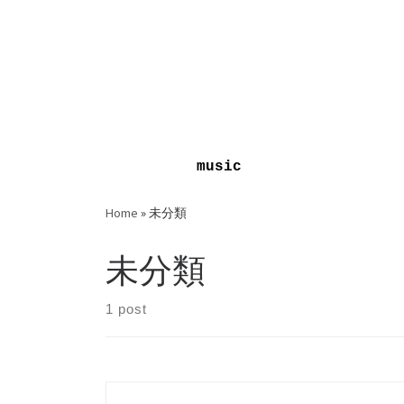
Skip
to
music
content
Home
»
未分類
未分類
1 post